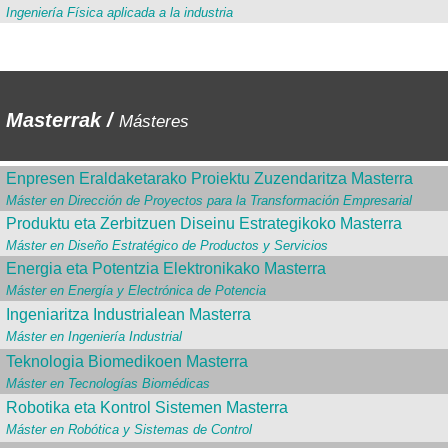
Ingeniería Física aplicada a la industria
Masterrak /
Másteres
Enpresen Eraldaketarako Proiektu Zuzendaritza Masterra
Máster en Dirección de Proyectos para la Transformación Empresarial
Produktu eta Zerbitzuen Diseinu Estrategikoko Masterra
Máster en Diseño Estratégico de Productos y Servicios
Energia eta Potentzia Elektronikako Masterra
Máster en Energía y Electrónica de Potencia
Ingeniaritza Industrialean Masterra
Máster en Ingeniería Industrial
Teknologia Biomedikoen Masterra
Máster en Tecnologías Biomédicas
Robotika eta Kontrol Sistemen Masterra
Máster en Robótica y Sistemas de Control